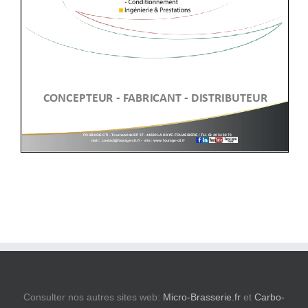
Consulter nos autres sites web:
Micro-Brasserie.fr
et
Carbo-