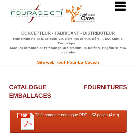
Passer
au
contenu
CONCEPTEUR - FABRICANT - DISTRIBUTEUR
Pour l'industrie de la Boisson (vin, cidre, jus de fruit, bière...), IAA, Chimie,
Cosmétique...
Dans les domaines de l’emballage, des produits, du matériel, l’ingénierie et la
prestation
Site web Tout-Pour-La-Cave.fr
CATALOGUE FOURNITURES
EMBALLAGES
Télécharger le catalogue PDF – 32 pages (4Mo)