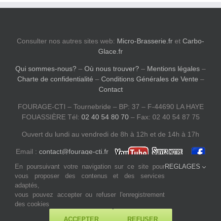
Consulter nos autres sites web:
Micro-Brasserie.fr
et
Carbo-
Glace.fr
Qui sommes-nous?
–
Où nous trouver?
–
Mentions légales
–
Charte de confidentialité
–
Conditions Générales de Vente
–
Contact
FOURAGE-CTI – Tournebride – BP: 37 – F-44690 LA HAYE
FOUASSIÈRE Tél:
02 40 54 80 70
– Fax: 02 40 54 87 75
Ouvert du lundi au vendredi de 8h à 12h et de 14h à 17h
Email :
contact@fourage-cti.fr
En poursuivant votre navigation sur ce site pour
REGLAGES
vous proposer des contenus et des services
adaptés,
vous pouvez accepter ou refuser l'enregistrement
des cookies
ACCEPTER
REFUSER