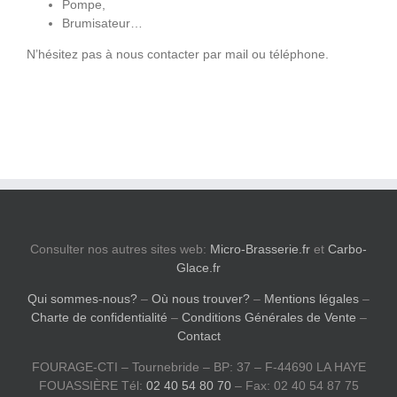
Pompe,
Brumisateur…
N’hésitez pas à nous contacter par mail ou téléphone.
Consulter nos autres sites web:
Micro-Brasserie.fr
et
Carbo-
Glace.fr
Qui sommes-nous?
–
Où nous trouver?
–
Mentions légales
–
Charte de confidentialité
–
Conditions Générales de Vente
–
Contact
FOURAGE-CTI – Tournebride – BP: 37 – F-44690 LA HAYE
FOUASSIÈRE Tél:
02 40 54 80 70
– Fax: 02 40 54 87 75