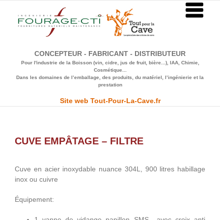
Passer
au
contenu
CONCEPTEUR - FABRICANT - DISTRIBUTEUR
Pour l'industrie de la Boisson (vin, cidre, jus de fruit, bière...), IAA, Chimie,
Cosmétique...
Dans les domaines de l’emballage, des produits, du matériel, l’ingénierie et la
prestation
Site web Tout-Pour-La-Cave.fr
CUVE EMPÂTAGE – FILTRE
Cuve en acier inoxydable nuance 304L, 900 litres habillage
inox ou cuivre
Équipement:
1 vanne de vidange papillon SMS avec croix anti