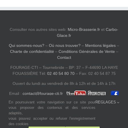
Consulter nos autres sites web:
Micro-Brasserie.fr
et
Carbo-
Glace.fr
Qui sommes-nous?
–
Où nous trouver?
–
Mentions légales
–
Charte de confidentialité
–
Conditions Générales de Vente
–
Contact
FOURAGE-CTI – Tournebride – BP: 37 – F-44690 LA HAYE
FOUASSIÈRE Tél:
02 40 54 80 70
– Fax: 02 40 54 87 75
Ouvert du lundi au vendredi de 8h à 12h et de 14h à 17h
Email :
contact@fourage-cti.fr
En poursuivant votre navigation sur ce site pour
REGLAGES
vous proposer des contenus et des services
adaptés,
vous pouvez accepter ou refuser l'enregistrement
des cookies