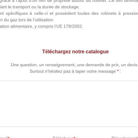
grâce à l’ajout d’un film de propreté autour du robinet. Ce film diminu
ant le transport ou la durée de stockage.
 spécifiques à celle-ci et possèdent toutes des robinets à pressio
 du gaz lors de l’utilisation.
ation alimentaire, y compris l’UE 178/2002.
Téléchargez notre catalogue
Une question, un renseignement, une demande de prix, un devis 
Surtout n'hésitez pas à taper votre message
*
: