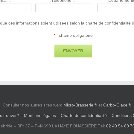
mail
*
:
Téléphone
*
:
Département/V
que ces informations soient utilisées selon la charte de confidentialité d
*
: champ obligatoire
Consulter nos autres sites web:
Micro-Brasserie.fr
et
Carbo-Glace.fr
s trouver?
–
Mentions légales
–
Charte de confidentialité
–
Conditions 
ebride – BP: 37 – F-44690 LA HAYE FOUASSIÈRE Tél:
02 40 54 80 7