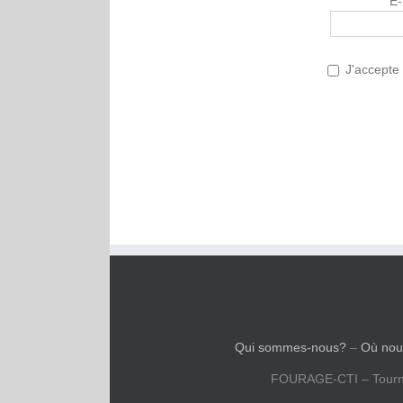
E-
J'accepte 
Qui sommes-nous?
–
Où nou
FOURAGE-CTI – Tourn