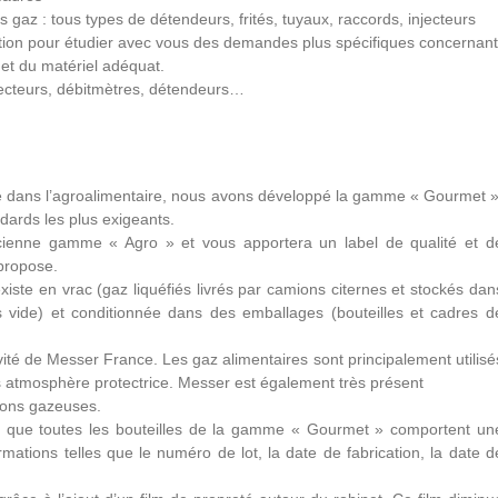
s gaz : tous types de détendeurs, frités, tuyaux, raccords, injecteurs
ition pour étudier avec vous des demandes plus spécifiques concernant
 et du matériel adéquat.
njecteurs, débitmètres, détendeurs…
aire dans l’agroalimentaire, nous avons développé la gamme « Gourmet »
ards les plus exigeants.
enne gamme « Agro » et vous apportera un label de qualité et d
 propose.
te en vrac (gaz liquéfiés livrés par camions citernes et stockés dan
s vide) et conditionnée dans des emballages (bouteilles et cadres d
vité de Messer France. Les gaz alimentaires sont principalement utilisé
us atmosphère protectrice. Messer est également très présent
sons gazeuses.
ter que toutes les bouteilles de la gamme « Gourmet » comportent un
formations telles que le numéro de lot, la date de fabrication, la date d