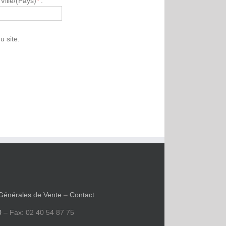
ille/(Pays)
*
:
u site.
Générales de Vente
–
Contact
0
– Fax: 02 40 54 87 75