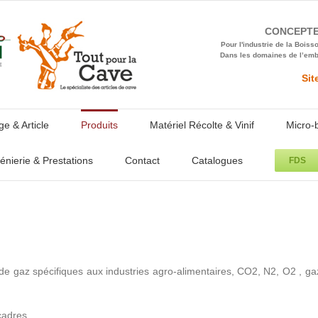
CONCEPTEU
Pour l'industrie de la Boisson
Dans les domaines de l’embal
Sit
e & Article
Produits
Matériel Récolte & Vinif
Micro-
énierie & Prestations
Contact
Catalogues
FDS
 gaz spécifiques aux industries agro-alimentaires, CO2, N2, O2 , ga
 cadres