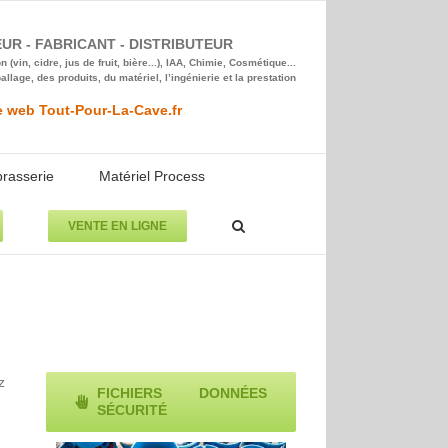
R - FABRICANT - DISTRIBUTEUR
 (vin, cidre, jus de fruit, bière...), IAA, Chimie, Cosmétique...
lage, des produits, du matériel, l’ingénierie et la prestation
e web Tout-Pour-La-Cave.fr
brasserie
Matériel Process
VENTE EN LIGNE
z
FICHIERS DONNÉES
SÉCURITÉ