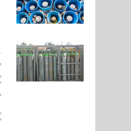
,
e
s
e
s
e
e