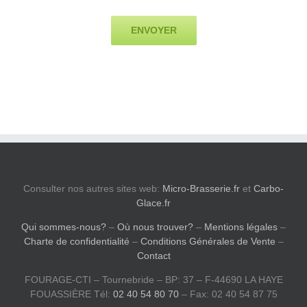
Consulter nos autres sites web:
Micro-Brasserie.fr
et
Carbo-
Glace.fr
Qui sommes-nous?
–
Où nous trouver?
–
Mentions légales
–
Charte de confidentialité
–
Conditions Générales de Vente
–
Contact
FOURAGE-CTI – Tournebride – BP: 37 – F-44690 LA HAYE
FOUASSIÈRE Tél:
02 40 54 80 70
– Fax: 02 40 54 87 75