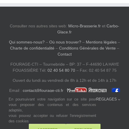
Consulter nos autres sites web:
Micro-Brasserie.fr
et
Carbo-
Glace.fr
Qui sommes-nous?
–
Où nous trouver?
–
Mentions légales
–
Charte de confidentialité
–
Conditions Générales de Vente
–
Contact
FOURAGE-CTI – Tournebride – BP: 37 – F-44690 LA HAYE
FOUASSIÈRE Tél:
02 40 54 80 70
– Fax: 02 40 54 87 75
Ouvert du lundi au vendredi de 8h à 12h et de 14h à 17h
Email :
contact@fourage-cti.fr
En poursuivant votre navigation sur ce site pour
REGLAGES
vous proposer des contenus et des services
adaptés,
vous pouvez accepter ou refuser l'enregistrement
des cookies